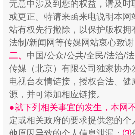
无意中涉及到您的权益，请及时
揭开“小金库”的免责幌子
或更正。特请来函来电说明本网
站有权先行撤除，以保护版权拥有者
法制/新闻网等传媒网站衷心致谢
二、
中国/公众/公共/全民/法治
传媒（北京）有限公司独家协办
电视台友情链接，授权合法、健
受贿1.44亿！段成刚被判无期
从幼儿
源，并可添加相应链接。
●就下列相关事宜的发生，本网
定或相关政府的要求提供您的个
他原因导致的个人信息泄漏；
⑶