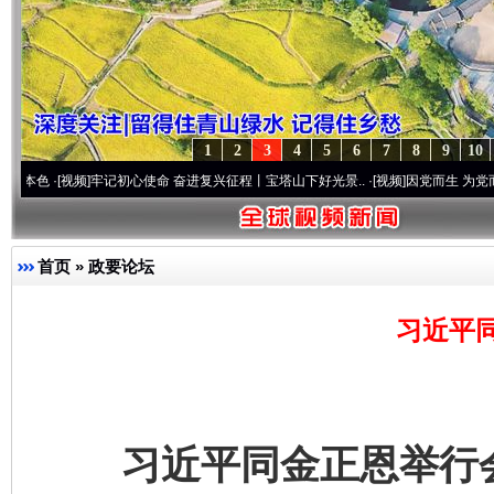
1
2
3
4
5
6
7
8
9
10
]
牢记初心使命 奋进复兴征程丨宝塔山下好光景..
·[视频]
因党而生 为党而战——百年“纪
首页
»
政要论坛
习近平
习近平同金正恩举行