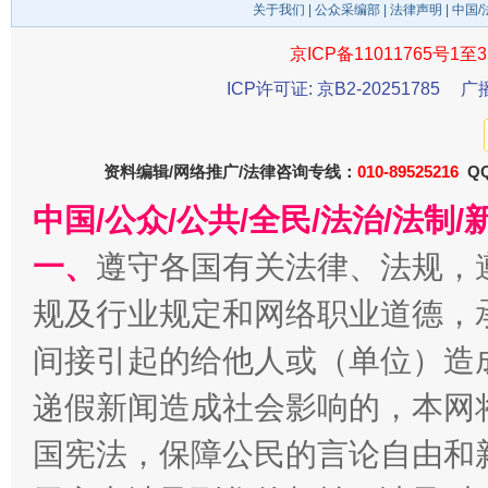
关于我们
|
公众采编部
|
法律声明
| 中国
京ICP备11011765号1至3
ICP许可证: 京B2-20251785
广
资料编辑/网络推广/法律咨询专线：
010-89525216
QQ
千年窑火 生生不息
一
中国/公众/公共/全民/法治/法
一、
遵守各国有关法律、法规，
规及行业规定和网络职业道德，
间接引起的给他人或（单位）造
递假新闻造成社会影响的，本网
国宪法，保障公民的言论自由和