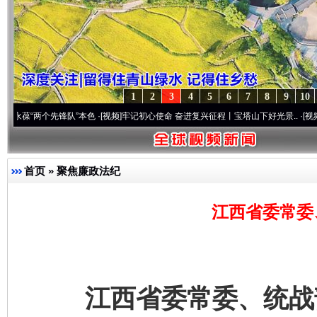
1
2
3
4
5
6
7
8
9
10
两个先锋队”本色
·[视频]
牢记初心使命 奋进复兴征程丨宝塔山下好光景..
·[视频]
因党而生
首页
»
聚焦廉政法纪
江西省委常委
江西省委常委、统战部