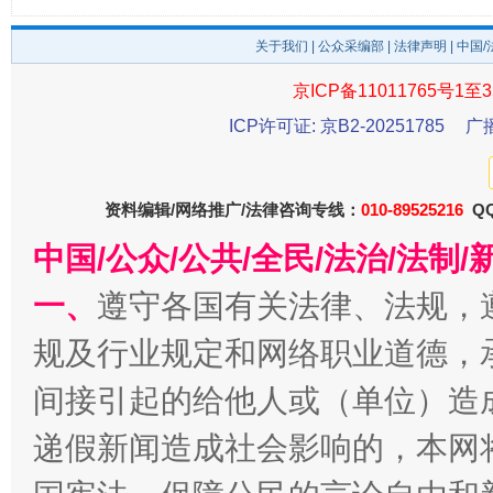
关于我们
|
公众采编部
|
法律声明
| 中国
京ICP备11011765号1至3
ICP许可证: 京B2-20251785
广
东山县通报“牛蛙产品抗生素超标问题”
法
资料编辑/网络推广/法律咨询专线：
010-89525216
QQ
中国/公众/公共/全民/法治/法
一、
遵守各国有关法律、法规，
规及行业规定和网络职业道德，
间接引起的给他人或（单位）造
递假新闻造成社会影响的，本网
千年窑火 生生不息
一