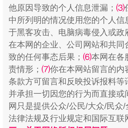
他原因导致的个人信息泄漏；
⑶
中所列明的情况使用您的个人信
受贿1.44亿！段成刚被判无期
从幼儿
于黑客攻击、电脑病毒侵入或政
在本网的企业、公司网站和共同
致的任何事态后果；
⑹
本网在各
责情形；
⑺
你在本网站留言的内
条款方可留言和反映投诉报料等
并承担一切因您的行为而直接或
全民健身五年计划来了！等你上场
网只是提供公众/公民/大众/民
法律法规及行业规定和国际互联