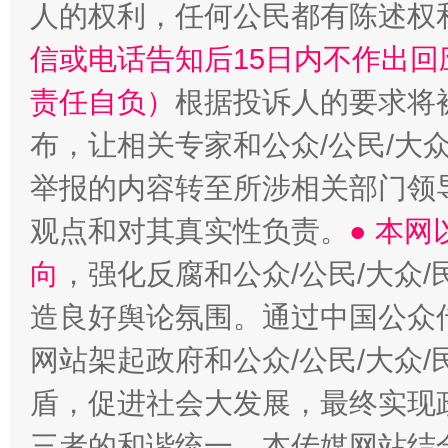
人的权利，任何公民都有陈述权
信或电话告知后15日内不作出
“蜀中异人”王建安的艺术幻境
责任自负）
根据投诉人的要求将
布，让相关专家和公众/公民/大
举报的内容转至所涉相关部门领
观点和对其真实性负责。
● 本
向
，强化反腐和公众/公民/大众
造良好舆论氛围。通过中国公众传
网站架起政府和公众/公民/大众
盾，促进社会大发展，最终实现政
三者的和谐统一。本传媒网站结