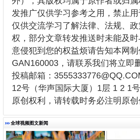
外），其版权均属于原作者或归属
发推广仅供学习参考之用，禁止用
东山县通报“牛蛙产品抗生素超标问题”
法
仅供交流学习了解法律、法规、政
权，部分文章转发推送时未能及时
意侵犯到您的权益烦请告知本网制作采编
GAN160003，请联系我们将立即删
投稿邮箱：3555333776@QQ
12号（华声国际大厦）1层 1 2
原创权利，请转载时务必注明原创作
千年窑火 生生不息
一
全球视频图文新闻