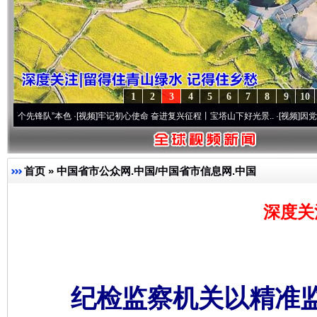
1
2
3
4
5
6
7
8
9
10
队”本色
·[视频]
牢记初心使命 奋进复兴征程丨宝塔山下好光景..
·[视频]
因党而生 为党而
首页
»
中国省市公众网.中国/中国省市信息网.中国
深度关
纪检监察机关以精准