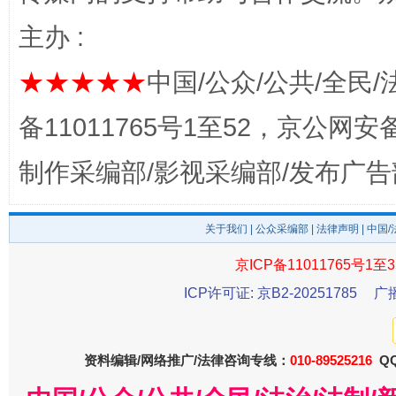
主办 :
★★★★★
中国/公众/公共/全民/
完善运行机制助力责任有效落实
一纸欠条
备11011765号1至52，京公网安备：
制作采编部/影视采编部/发布广告
关于我们
|
公众采编部
|
法律声明
| 中国
京ICP备11011765号1至3
ICP许可证: 京B2-20251785
广
东山县通报“牛蛙产品抗生素超标问题”
法
资料编辑/网络推广/法律咨询专线：
010-89525216
QQ