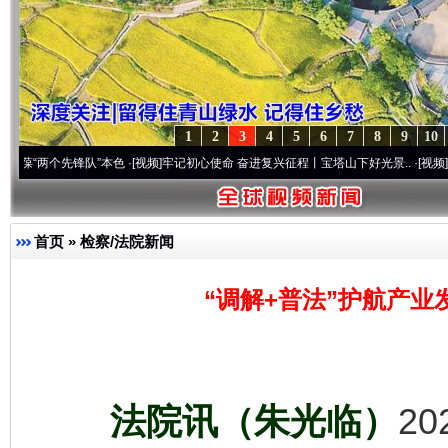
1
2
3
4
5
6
7
8
9
10
先锋队”本色
·[视频]
牢记初心使命 奋进复兴征程丨宝塔山下好光景..
·[视频]
因党而生 为
首页
»
检察/法院新闻
“调解+普法”护航产业
法院讯（朱光临）
2