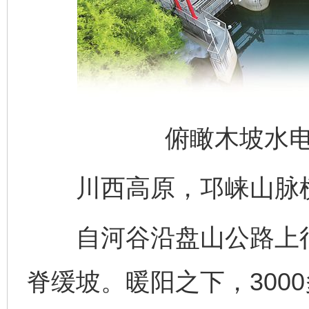
俯瞰木坡水
川西高原，邛崃山脉横
自河谷沿盘山公路上行，
脊缓坡。暖阳之下，300