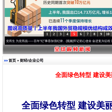
1
2
3
4
5
6
7
8
9
10
为党而战——百年“纪”事⑧加强纪律..
·[视频]
牢记初心使命 奋进复兴征程丨“转折之城”激
首页
»
财经/企业公司
全面绿色转型 建设美
全面绿色转型 建设美丽