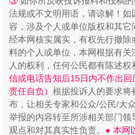
③
如你所反映投诉报料和投稿的
“蜀中异人”王建安的艺术幻境
法规或不文明用语，请谅解！如
容，涉及个人或单位版权和其它
经本网核实属实，有权先行撤除
料的个人或单位，本网根据有关
人的权利，任何公民都有陈述权
信或电话告知后15日内不作出
责任自负）
根据投诉人的要求将
布，让相关专家和公众/公民/大
举报的内容转至所涉相关部门领
观点和对其真实性负责。
● 本