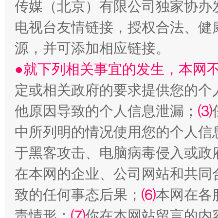
传媒（北京）有限公司独家协办
电视台友情链接，授权合法、健
受贿1.44亿！段成刚被判无期
从幼儿
源，并可添加相应链接。
●就下列相关事宜的发生，本网
定或相关政府的要求提供您的个
他原因导致的个人信息泄漏；
⑶
中所列明的情况使用您的个人信
于黑客攻击、电脑病毒侵入或政
全民健身五年计划来了！等你上场
在本网的企业、公司网站和共同
致的任何事态后果；
⑹
本网在各
责情形；
⑺
你在本网站留言的内