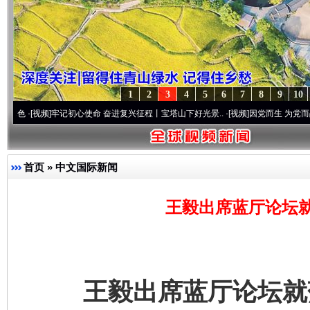
1
2
3
4
5
6
7
8
9
10
]
牢记初心使命 奋进复兴征程丨宝塔山下好光景..
·[视频]
因党而生 为党而战——百年“纪
首页
»
中文国际新闻
王毅出席蓝厅论坛
王毅出席蓝厅论坛就落