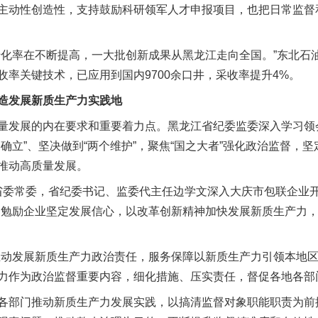
主动性创造性，支持鼓励科研领军人才申报项目，也把日常监督
率在不断提高，一大批创新成果从黑龙江走向全国。”东北石
率关键技术，已应用到国内9700余口井，采收率提升4%。
发展新质生产力实践地
发展的内在要求和重要着力点。黑龙江省纪委监委深入学习领
确立”、坚决做到“两个维护”，聚焦“国之大者”强化政治监督，
推动高质量发展。
江省委常委，省纪委书记、监委代主任边学文深入大庆市包联企业
，勉励企业坚定发展信心，以改革创新精神加快发展新质生产力
发展新质生产力政治责任，服务保障以新质生产力引领本地区
力作为政治监督重要内容，细化措施、压实责任，督促各地各部
部门推动新质生产力发展实践，以搞清监督对象职能职责为前