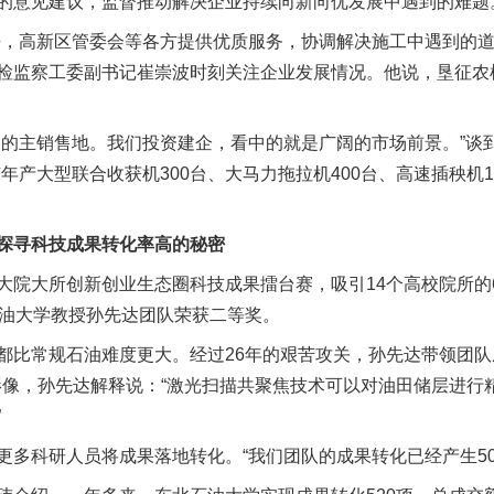
的意见建议，监督推动解决企业持续向新向优发展中遇到的难题
高新区管委会等各方提供优质服务，协调解决施工中遇到的道
检监察工委副书记崔崇波时刻关注企业发展情况。他说，垦征农
主销售地。我们投资建企，看中的就是广阔的市场前景。”谈
年产大型联合收获机300台、大马力拖拉机400台、高速插秧机1
探寻科技成果转化率高的秘密
大所创新创业生态圈科技成果擂台赛，吸引14个高校院所的6
石油大学教授孙先达团队荣获二等奖。
比常规石油难度更大。经过26年的艰苦攻关，孙先达带领团队
影像，孙先达解释说：“激光扫描共聚焦技术可以对油田储层进行
”
科研人员将成果落地转化。“我们团队的成果转化已经产生50