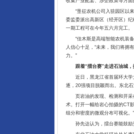
收集产业配套、涉企政策等方面
“垦征农机公司入驻园区以来，
委监委派出高新区（经开区）纪
一期工程可在今年五六月完工。
“佳木斯是高端智能农机装备的
人信心十足，“未来，我们将拥有
力。”
跟着“擂台赛”走进石油城，
近日，黑龙江省首届环大学大院
逐，20强项目脱颖而出。东北
页岩油的发现、检测和开采都
术。打开一幅给岩心拍摄的CT
组分和密度的微观分布可视化。
孙先达认为，擂台赛能鼓励更多