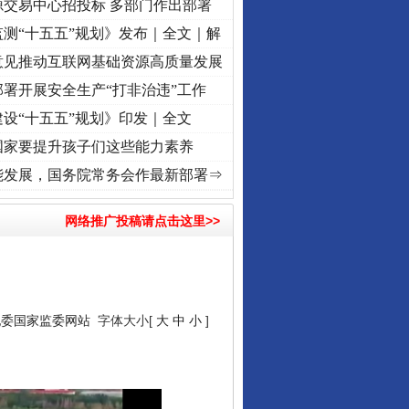
源交易中心招投标 多部门作出部署
测“十五五”规划》发布｜全文｜解
意见推动互联网基础资源高质量发展
署开展安全生产“打非治违”工作
设“十五五”规划》印发｜全文
国家要提升孩子们这些能力素养
丨“转折之城”激荡..
·[视频]
牢记初心使命 奋进复兴征程丨红船起航处 潮起..
·[视频]
一
能发展，国务院常务会作最新部署⇒
网络推广投稿请点击这里>>
纪委国家监委网站
字体大小[
大
中
小
]