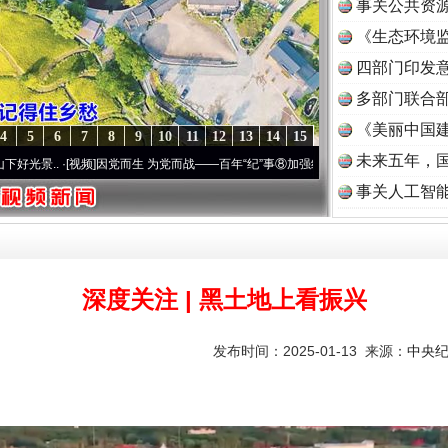
事关公共资
《生态环境监
读
四部门印发
多部门联合部
《美丽中国建
4
5
6
7
8
9
10
11
12
13
14
15
未来五年，
[视频]
因党而生 为党而战——百年“纪”事⑧加强纪律..
·[视频]
牢记初心使命 奋进复兴征程
事关人工智
深度关注 | 黑土地上看振兴
发布时间：2025-01-13 来源：
中央