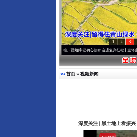
1
2
3
·[视频]
永葆“两个先锋队”本色
·[视频]
牢记初心使命 奋进复兴征程丨宝塔山下好光景..
·
首页
»
视频新闻
深度关注 | 黑土地上看振兴