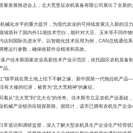
量发展推进会上，北大荒垦征农机装备有限公司展出了全新的
械化水平的重大提升，为现代农业的可持续发展注入新的活力
领域填补了国内外11项技术空白，能针对大豆、玉米等不同作
均达到国际先进水平。以智能化技术应用为例，CAN总线通信
调整运行参数，确保收获作业精准和高效。
司落户佳木斯国家农业高新技术产业示范区，依托园区农机装备
列产品。
红”很早就在黑土地上结下不解之缘。新中国第一代拖拉机产品——
没有大修的纪录，被誉为“北大荒精神”的象征。
从“北大荒”到“北大仓”的传奇。佳木斯市立足农机产业基础
业机械产业链供应链探新路。据统计，该市已拥有农机生产企业4
常巡访和调研监督，深入了解大型农机具生产企业生产经营状