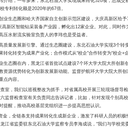
绍，一年多来，东北石油大学实现成果转化520项，总成交额
校专利转化额是2020年的67倍。
生态圈和哈大齐国家自主创新示范区建设，大庆高新区给予71
庆高新区智能钻采装备产业园，孵化出12家企业。对此，同时作
高压水射流实验室负责人的李玮也是受益者。
质量发展新引擎。通过生态圈建设，东北石油大学实现3个转变
转化转变为成果产业化；合作模式从“校企”合作转变为“校企+企
生态圈在内，黑龙江省首批试点建设7个环大学大院大所创新创
教资源优势转化为创新发展新动能。监督护航环大学大院大所创
重点内容。
查室，我们以巡视整改为抓手，对省属高校开展三轮现场督导检
第六监督检查室有关负责同志告诉记者，比如，针对发现个别高
时提醒，推动高校基层党组织进一步提高思想认识。
金，全链条支持成果转化生成新企业，激发了科研人员的积极性
黑龙江省监委驻东北石油大学监察专员李海成说，“我们与学校党