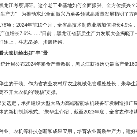
黑龙江考察调研。这个老工业基地如何全面振兴、全方位振兴？2
质生产力”，为推动东北全面振兴乃至各领域高质量发展指明了方
8项；2024年前10个月，全省高技术制造业增加值增长4.9%，
业产值增长7.6%……”日前，黑龙江省新质生产力发展大会揭晓
征途上，斗志昂扬、步履铿锵。
大农机绘出好“丰”景
计局公布2024年粮食产量数据，黑龙江获得历史最高产量1600
生的干劲。作为省农业农村厅农业机械化管理处处长，朱华生
离不开大农机的“硬核”支撑。
部委选定，承担建设大型大马力高端智能农机装备研发制造推广
体的新机制新模式。”朱华生介绍，截至2023年底，全省农作物
业、农机等科技创新和成果应用，培育农业新质生产力，建好