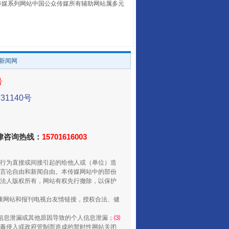
本传媒系列网站中国公众传媒所有辅助网站属多元
。
/新闻网
号
走走走！国家喊你健身啦
1140号
法律咨询热线：
15701616003
行为直接或间接引起的给他人或（单位）造
言论自由和新闻自由。本传媒网站中的部份
法人版权所有，网站有权先行撤除，以保护
健康网站和报刊电视台友情链接，授权合法、健
信息泄漏或其他原因导致的个人信息泄漏；
⑶
毒侵入或政府管制而造成的暂时性网站关闭