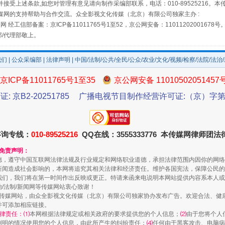
接受上述条款,如您对管理有意见请向制作采编部联系，电话：010-89525216。
媒网的支持帮助与合作交流。众全影视文化传媒（北京）有限公司独家主办 :
网 经工信部备案：京ICP备11011765号1至52，京公网安备：11011202001678号
部/代理部敬上。
我们
|
公众采编部
|
法律声明
| 中国/法制/公共/全民/公众/农业/文化/视频/检察/法院/法治
京ICP备11011765号1至35
京公网安备 11010502051457
规模最大的光氢储一体化项目
证: 京B2-20251785
广播电视节目制作经营许可证:（京）字第3
咨询专线：
010-89525216
QQ在线：3555333776 本传媒网律师团
和免责声明：
德，遵守中国互联网法律法规及行业规定和网络职业道德，承担法律范围内因你的网络
新闻造成社会影响的，本网将追究其相关法律和经济责任。维护各国宪法，保障公民的
我们，我们将在第一时间作出反映或更正。特请来函来电说明本网站提供内容系本人或
治/法制/新闻网等传媒网站衷心致谢！
新闻网等传媒网站，由众全影视文化传媒（北京）有限公司独家协办发布广告。欢迎合法、
并可添加相应链接。
律责任：⑴
本网根据法律规定或相关政府的要求提供您的个人信息；
⑵
由于您将个人
列明的情况使用您的个人信息，由此所产生的纠纷责任；
⑷
任何由于黑客攻击、电脑病