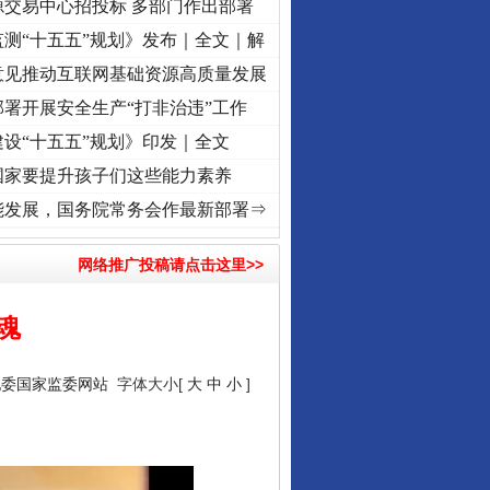
源交易中心招投标 多部门作出部署
测“十五五”规划》发布｜全文｜解
意见推动互联网基础资源高质量发展
署开展安全生产“打非治违”工作
设“十五五”规划》印发｜全文
国家要提升孩子们这些能力素养
命 奋进复兴征程丨“转折之城”激荡..
·[视频]
牢记初心使命 奋进复兴征程丨红船起航处 
能发展，国务院常务会作最新部署⇒
网络推广投稿请点击这里>>
魂
纪委国家监委网站
字体大小[
大
中
小
]