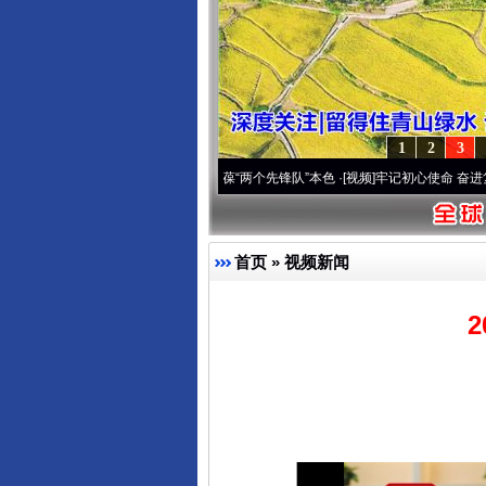
1
2
3
改变雪域高原..
·[视频]
永葆“两个先锋队”本色
·[视频]
牢记初心使命 奋进复兴征程丨宝塔
首页
»
视频新闻