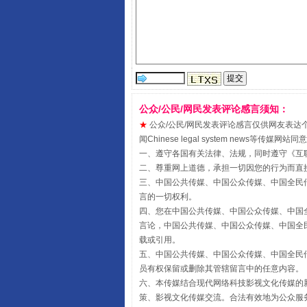
受贿1.44亿！段成刚被判无期
公众/公民/网民发表评论感言须知：
★
公众/公民/网民发表评论感言仅供网友表达个人看法
闻Chinese legal system new
一、遵守各国有关法律、法规，同时遵守《
互
二、尊重网上道德，承担一切因您的行为而直
三、中国公共传媒、中国公众传媒、中国全民传媒China 
言的一切权利。
四、您在中国公共传媒、中国公众传媒、中国全民传媒Chin
言论，中国公共传媒、中国公众传媒、中国全民传媒China
载或引用。
全民健身五年计划来了！等你上
五、中国公共传媒、中国公众传媒、中国全民传媒China 
员有权保留或删除其管辖留言中的任意内容。
六、本传媒结合现代网络科技影视文化传媒的新
策、影视文化传媒交流。合法有效地为公众服