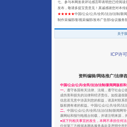
七、参与本网发表评论感言即表明您已经阅读并
发布，敬请多提宝贵意见！真诚感谢您对本传
★★★★★
中国/公众/公共/全民/法治/法制/新闻
制作采编部/影视采编部/发布广告部/会议服务
关于
阿坝州三大球赛在茂县开幕
ICP许可
资料编辑/网络推广/法律
中国/公众/公共/全民/法治/法制/新闻网版权
一、
遵守各国有关法律、法规，遵守社会公
成伤害和损失的法律和经济责任。如投递假
信息若无意中涉及到您的权益，请及时联系
版权拥有者的权益。中国/公众/公共/全民/法
二、
中国/公众/公共/全民/法治/法制/
康网站和报刊电视台转载，并请注明来源，
●就下列相关事宜的发生，本网不承担任何法
任何第三方根据本网各服务条款及声明中所