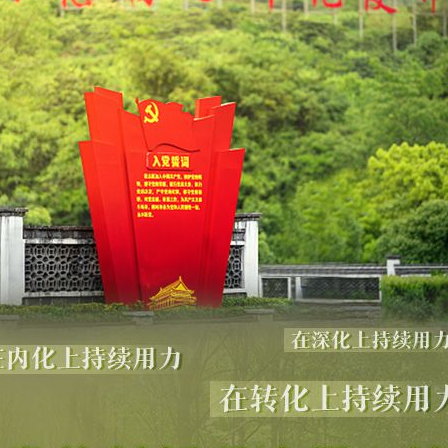
实
一纸欠条伤亲情 巡回调解促和解..