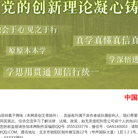
题”
法徽映军营 权益有保障
中国
内容转载于网络（本网原创文章除外），其版权均属于原作者或归属权利人。我们尊
同其观点。仅供交流学习了解法律、法规、政策，如无意侵犯到贵公司或个人的知识
权益烦请告知本网制作采编部QQ号: 3555333776，微信号：GAN160003，请
3776@QQ.COM。通讯地址：北京市朝阳区朝外雅宝路12号（华声国际大厦）1层 1 
XXXXX网站。