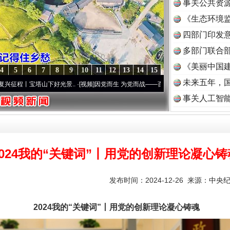
事关公共资
《生态环境监
读
四部门印发
多部门联合部
《美丽中国建
4
5
6
7
8
9
10
11
12
13
14
15
未来五年，
山下好光景..
·[视频]
因党而生 为党而战——百年“纪”事⑧加强纪律..
·[视频]
牢记初心使
事关人工智
2024我的“关键词”丨用党的创新理论凝心铸
发布时间：2024-12-26 来源：
中央
2024我的“关键词”丨用党的创新理论凝心铸魂